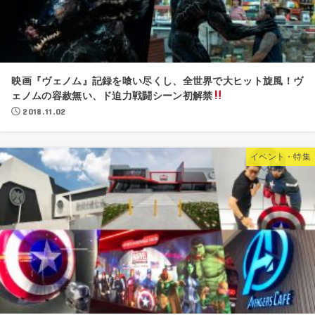
映画『ヴェノム』記録を喰い尽くし、全世界で大ヒット旋風！ヴ
ェノムの容赦無い、ド迫力戦闘シーン初解禁
2018.11.02
イベント・特集