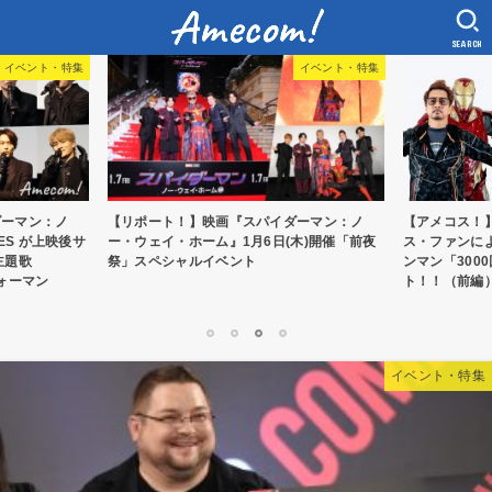
SEARCH
イベント・特集
アメコ
ト！】映画『スパイダーマン：ノ
【アメコス！】ファンメイド企画！ガチコ
・ホーム』1月6日(木)開催「前夜
ス・ファンによるトニー・スターク&アイ
シャルイベント
ンマン「3000回愛してる。」撮影会をリ
ト！！（前編）
1
2
3
4
イベント・特集