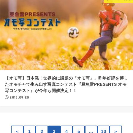
【オモ写】日本発！世界的に話題の「オモ写」、昨年好評を博し
たオモチャで生み出す写真コンテスト『豆魚雷PRESENTS オモ
写コンテスト』が今年も開催決定！！
2018.09.20
＜
1
2
3
4
5
…
10
＞