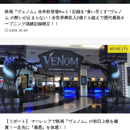
映画『ヴェノム』全米初登場No.1！記録を“食い尽くす”ヴェノ
ム の勢いが止まらない！全世界興収入2億ドル超えで歴代最高オ
ープニング成績記録樹立！！
2018.10.09
MOVIE | TV
【リポート】 マーレシアで映画『ヴェノム』の初日上映を鑑
賞！一足先に『最悪』を体感！！