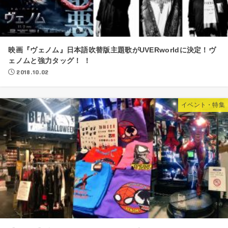
映画『ヴェノム』日本語吹替版主題歌がUVERworldに決定！ヴ
ェノムと強力タッグ！ ！
2018.10.02
イベント・特集