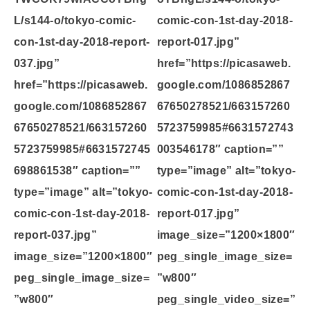
L/s144-o/tokyo-comic-
comic-con-1st-day-2018-
con-1st-day-2018-report-
report-017.jpg”
037.jpg”
href=”https://picasaweb.
href=”https://picasaweb.
google.com/1086852867
google.com/1086852867
67650278521/663157260
67650278521/663157260
5723759985#6631572743
5723759985#6631572745
003546178″ caption=””
698861538″ caption=””
type=”image” alt=”tokyo-
type=”image” alt=”tokyo-
comic-con-1st-day-2018-
comic-con-1st-day-2018-
report-017.jpg”
report-037.jpg”
image_size=”1200×1800″
image_size=”1200×1800″
peg_single_image_size=
peg_single_image_size=
”w800″
”w800″
peg_single_video_size=”