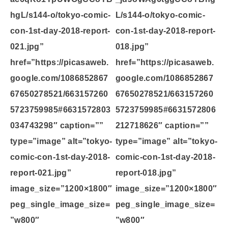
hgL/s144-o/tokyo-comic-
L/s144-o/tokyo-comic-
con-1st-day-2018-report-
con-1st-day-2018-report-
021.jpg”
018.jpg”
href=”https://picasaweb.
href=”https://picasaweb.
google.com/1086852867
google.com/1086852867
67650278521/663157260
67650278521/663157260
5723759985#6631572803
5723759985#6631572806
034743298″ caption=””
212718626″ caption=””
type=”image” alt=”tokyo-
type=”image” alt=”tokyo-
comic-con-1st-day-2018-
comic-con-1st-day-2018-
report-021.jpg”
report-018.jpg”
image_size=”1200×1800″
image_size=”1200×1800″
peg_single_image_size=
peg_single_image_size=
”w800″
”w800″