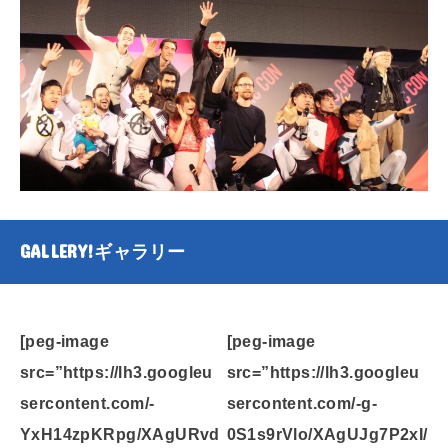
GALLERY!
ギャラリー
[peg-image
[peg-image
src=”https://lh3.googleu
src=”https://lh3.googleu
sercontent.com/-
sercontent.com/-g-
YxH14zpKRpg/XAgURvd
0S1s9rVlo/XAgUJg7P2xI/