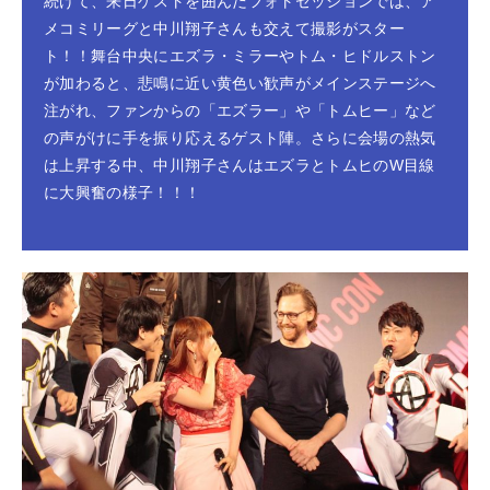
続けて、来日ゲストを囲んだフォトセッションでは、ア
メコミリーグと中川翔子さんも交えて撮影がスター
ト！！舞台中央にエズラ・ミラーやトム・ヒドルストン
が加わると、悲鳴に近い黄色い歓声がメインステージへ
注がれ、ファンからの「エズラー」や「トムヒー」など
の声がけに手を振り応えるゲスト陣。さらに会場の熱気
は上昇する中、中川翔子さんはエズラとトムヒのW目線
に大興奮の様子！！！