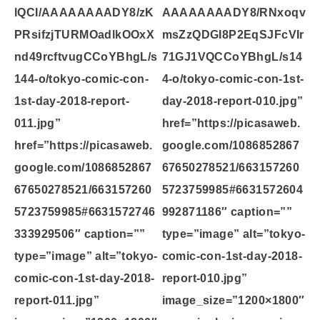
lQCI/AAAAAAAADY8/zK
AAAAAAAADY8/RNxoqv
PRsifzjTURMOadlkOOxX
msZzQDGI8P2EqSJFcVIr
nd49rcftvugCCoYBhgL/s
71GJ1VQCCoYBhgL/s14
144-o/tokyo-comic-con-
4-o/tokyo-comic-con-1st-
1st-day-2018-report-
day-2018-report-010.jpg”
011.jpg”
href=”https://picasaweb.
href=”https://picasaweb.
google.com/1086852867
google.com/1086852867
67650278521/663157260
67650278521/663157260
5723759985#6631572604
5723759985#6631572746
992871186″ caption=””
333929506″ caption=””
type=”image” alt=”tokyo-
type=”image” alt=”tokyo-
comic-con-1st-day-2018-
comic-con-1st-day-2018-
report-010.jpg”
report-011.jpg”
image_size=”1200×1800″