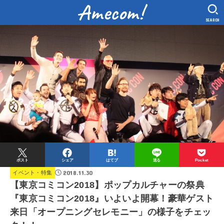
SEARCH
ポスト
シェア
はてブ
送る
Pocket
2018.11.30
イベント・特集
【東京コミコン2018】ポップカルチャーの祭典
『東京コミコン2018』いよいよ開幕！豪華ゲスト
来日「オープニングセレモニー」の様子をチェッ