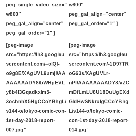
peg_single_video_size=”
w800″
w800″
peg_gal_align=”center”
peg_gal_align=”center”
peg_gal_order=”1″ ]
peg_gal_order=”1″ ]
[peg-image
[peg-image
src=”https://lh3.googleu
src=”https://lh3.googleu
sercontent.com/–olQf-
sercontent.com/-1D97TR
o9g8E/XAgUVL9umjI/AA
oG63s/XAgUVLr-
AAAAAADY8/bWHpEVL
nPI/AAAAAAAADY8/vZC
y8b4I3Gqadkxlm5-
mDfLmLU8U18DuUgEXd
3ochnhX5HgCCoYBhgL/
GldHwSNkruIgCCoYBhg
s144-o/tokyo-comic-con-
L/s144-o/tokyo-comic-
1st-day-2018-report-
con-1st-day-2018-report-
007.jpg”
014.jpg”