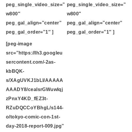
peg_single_video_size=”
peg_single_video_size=”
w800″
w800″
peg_gal_align=”center”
peg_gal_align=”center”
peg_gal_order=”1″ ]
peg_gal_order=”1″ ]
[peg-image
src=”https://lh3.googleu
sercontent.com/-2as-
kbBQK-
s/XAgUVKJ1bLI/AAAAA
AAADY8/ceaIsrGWuwIqj
zPnxY4KD_fEZ3t-
RZuDQCCoYBhgL/s144-
o/tokyo-comic-con-1st-
day-2018-report-009.jpg”