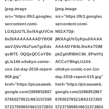
[peg-image
[peg-image
src=”https://lh3.googleu
src=”https://lh3.googleu
sercontent.com/-
sercontent.com/-
LGXj2zU7LSo/XAgUVCm
N0ZA7Djl-
6s5I/AAAAAAAADY8/O8
jM/XAgUVGyKpuI/AAAA
waVJjVuV8aTum7gzEds
AAAADY8/4L0ruKe7SIM
qvI8T5_OQQxQCCoYBh
pkZgthRWAC8it_8PwtYtj
gL/s144-o/tokyo-comic-
ACCoYBhgL/s144-
con-1st-day-2018-report-
o/tokyo-comic-con-1st-
008.jpg”
day-2018-report-015.jpg”
href=”https://picasaweb.
href=”https://picasaweb.
google.com/1086852867
google.com/1086852867
67650278521/663157260
67650278521/663157260
5723759985#6631572803
5723759985#6631572804