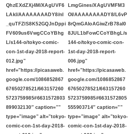
QhzEXdZXj4M/XAgUVF6
LmgGines/XAgUVMFM3
LAkI/AAAAAAAADY8/nI
OI/AAAAAAAADY8/L6vP
_quTFZlS8K52GQJnDppi
8rQmGAIoAGiwZrB78al0
FV609us6VwgCCoYBhg
8JUL1bFowCCoYBhgL/s
L/s144-o/tokyo-comic-
144-o/tokyo-comic-con-
con-1st-day-2018-report-
1st-day-2018-report-
012.jpg”
006.jpg”
href=”https://picasaweb.
href=”https://picasaweb.
google.com/1086852867
google.com/1086852867
67650278521/663157260
67650278521/663157260
5723759985#6631572803
5723759985#6631572805
899032130″ caption=””
555903714″ caption=””
type=”image” alt=”tokyo-
type=”image” alt=”tokyo-
comic-con-1st-day-2018-
comic-con-1st-day-2018-