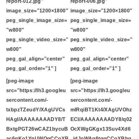
report-012.jpg”
report-006.jpg”
image_size=”1200×1800″
image_size=”1200×1800″
peg_single_image_size=
peg_single_image_size=
”w800″
”w800″
peg_single_video_size=”
peg_single_video_size=”
w800″
w800″
peg_gal_align=”center”
peg_gal_align=”center”
peg_gal_order=”1″ ]
peg_gal_order=”1″ ]
[peg-image
[peg-image
src=”https://lh3.googleu
src=”https://lh3.googleu
sercontent.com/-
sercontent.com/-
txbpzTZeudY/XAgUVCs
mIRqiBT1Kt4/XAgUVOhz
HAgI/AAAAAAAADY8/T
ECI/AAAAAAAADY8/q02
BxtgPGT26wCAZ1bycuB
OcXWgGKgx13Suv4Xd6
ac6qKo1YpUWOgCCoYB
_jdJoWAg6tggCCoYBhg