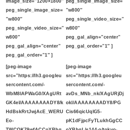
image_size=”1200×1800″
peg_single_image_size=
peg_single_image_size=
”w800″
”w800″
peg_single_video_size=”
peg_single_video_size=”
w800″
w800″
peg_gal_align=”center”
peg_gal_align=”center”
peg_gal_order=”1″ ]
peg_gal_order=”1″ ]
[peg-image
[peg-image
src=”https://lh3.googleu
src=”https://lh3.googleu
sercontent.com/-
sercontent.com/-
WbM8lAPWaG0/XAgURt
avDs_MNb_nk/XAgURjDj
GK4eI/AAAAAAAADY8/k
okI/AAAAAAAADY8/PG
HdBskRrtJwjAcE_WERU
Cis66qicUqlG5-
Eo-
pK1dFjpcFyTLukhGgCC
TWCOK79wfACCoYBhg
oYBhgL/s144-o/tokyo-