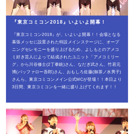
『東京コミコン2018』いよいよ開幕！
『東京コミコン2018』が、いよいよ開幕！！会場となる
幕張メッセに設置された特設メインステージに、オープ
ニングセレモニーを盛り上げるため、よしもとのアメコ
ミ好き芸人によって結成されたユニット「アメコミリー
グ」から川谷修士(2丁拳銃)さん、なだぎ武さん、竹若元
博(バッファロー吾郎)さん、おもしろ佐藤(御茶ノ水男子)
さんら、東京コミコンメイン公式MCが登場！！本日より
3日間、東京コミコンを一緒に盛り上げてくれます！！