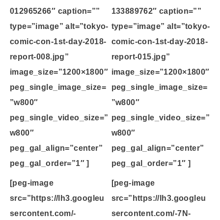
012965266″ caption=””
133889762″ caption=””
type=”image” alt=”tokyo-
type=”image” alt=”tokyo-
comic-con-1st-day-2018-
comic-con-1st-day-2018-
report-008.jpg”
report-015.jpg”
image_size=”1200×1800″
image_size=”1200×1800″
peg_single_image_size=
peg_single_image_size=
”w800″
”w800″
peg_single_video_size=”
peg_single_video_size=”
w800″
w800″
peg_gal_align=”center”
peg_gal_align=”center”
peg_gal_order=”1″ ]
peg_gal_order=”1″ ]
[peg-image
[peg-image
src=”https://lh3.googleu
src=”https://lh3.googleu
sercontent.com/-
sercontent.com/-7N-