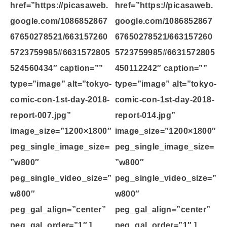
href=”https://picasaweb.
href=”https://picasaweb.
google.com/1086852867
google.com/1086852867
67650278521/663157260
67650278521/663157260
5723759985#6631572805
5723759985#6631572805
524560434″ caption=””
450112242″ caption=””
type=”image” alt=”tokyo-
type=”image” alt=”tokyo-
comic-con-1st-day-2018-
comic-con-1st-day-2018-
report-007.jpg”
report-014.jpg”
image_size=”1200×1800″
image_size=”1200×1800″
peg_single_image_size=
peg_single_image_size=
”w800″
”w800″
peg_single_video_size=”
peg_single_video_size=”
w800″
w800″
peg_gal_align=”center”
peg_gal_align=”center”
peg_gal_order=”1″ ]
peg_gal_order=”1″ ]