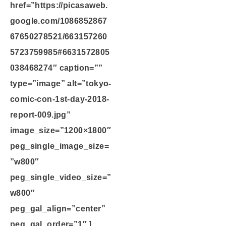
href=”https://picasaweb.
google.com/1086852867
67650278521/663157260
5723759985#6631572805
038468274″ caption=””
type=”image” alt=”tokyo-
comic-con-1st-day-2018-
report-009.jpg”
image_size=”1200×1800″
peg_single_image_size=
”w800″
peg_single_video_size=”
w800″
peg_gal_align=”center”
peg_gal_order=”1″ ]