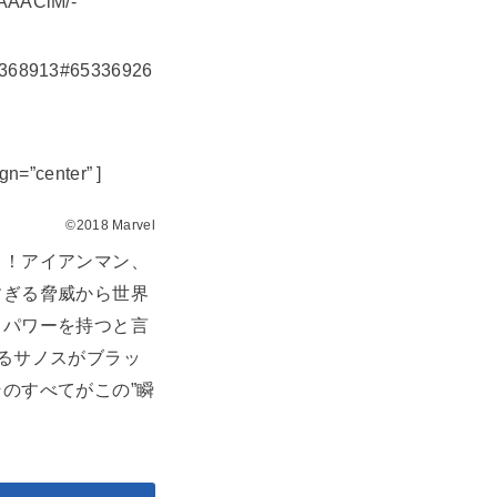
AAAACiM/-
51368913#65336926
n=”center” ]
©2018 Marvel
る！アイアンマン、
すぎる脅威から世界
るパワーを持つと言
るサノスがブラッ
のすべてがこの”瞬