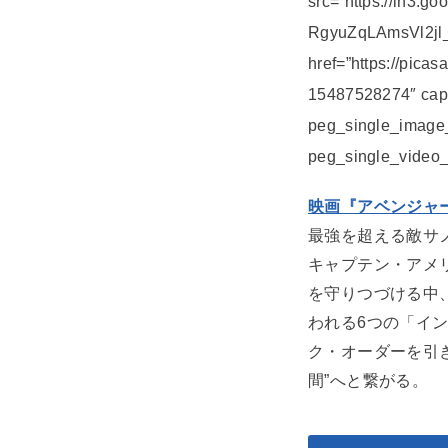
src=”https://lh3
RgyuZqLAmsVl2jl_
href=”https://pi
15487528274″ capt
peg_single_image
peg_single_video_
映画『アベンジャー
最強を超える敵サ
キャプテン・アメ
を守りつづける中
われる6つの「イ
ク・オーダーを引
間”へと繋がる。