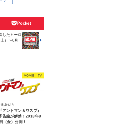
ンサー
Pocket
造したヒーロ
（土）〜6月
MOVIE | TV
18.04.14
『アントマン＆ワスプ』
予告編が解禁！2018年8
1日（金）公開！