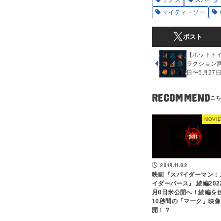
サノス
スパイダ
マイティ・ソー
ポスト
【ホットト
ラクション満
日〜5月27
RECOMMEND
MOVIE
2019.11.02
映画『スパイダーマン：
イダーバース』 続編202
月8日米公開へ！続編を
10秒間の「マーク」映
開！？