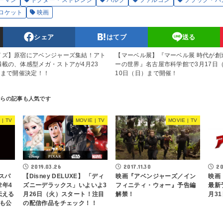
ーマン
ドクター・ストレンジ
ハルク
ファルコン
ブラック・パ
ロケット
映画
シェア
はてブ
送る
イズ】原宿にアベンジャーズ集結！アト
【マーベル展】『マーベル展 時代が創
載の、体感型メガ・ストアが4月23
ーの世界』名古屋市科学館で3月17日
日まで開催決定！！
10日（日）まで開催！
 | TV
MOVIE | TV
MOVIE | TV
2019.03.26
2017.11.30
20
【Disney DELUXE】 「ディ
映画『アベンジャーズ／イン
映画
スパ
ズニーデラックス」いよいよ3
フィニティ・ウォー』予告編
最新
2年4
月26日（火）スタート！注目
解禁！
月3
伝える
の配信作品をチェック！！
像も公