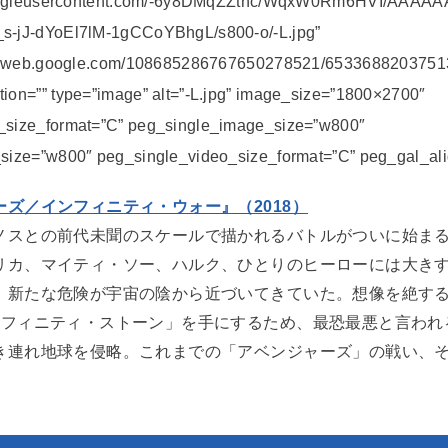
.googleusercontent.com/-6y8DMqZZtnc/WqxW0Rm6HVI/AAAA
s-jJ-dYoEl7lM-1gCCoYBhgL/s800-o/-L.jpg”
casaweb.google.com/108685286767650278521/65336882037
ion=”” type=”image” alt=”-L.jpg” image_size=”1800×2700″
_size_format=”C” peg_single_image_size=”w800″
size=”w800″ peg_single_video_size_format=”C” peg_gal_alig
ズ／インフィニティ・ウォー』（2018）
ノスとの前代未聞のスケールで描かれるバトルがついに始ま
リカ、マイティ・ソー、ハルク、ひとりのヒーローには大き
、新たな危険が宇宙の陰から近づいてきていた。想像を絶す
ンフィニティ・ストーン」を手にするため、最恐最悪と言われ
き連れ地球を侵略。これまでの「アベンジャーズ」の戦い、そ