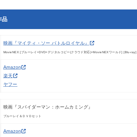
作品
映画『マイティ・ソー バトルロイヤル』
MovieNEX [ブルーレイ+DVD+デジタルコピー(クラウド対応)+MovieNEXワールド] [Blu-ray]
Amazon
楽天
ヤフー
映画『スパイダーマン：ホームカミング』
ブルーレイ＆ＤＶＤセット
Amazon