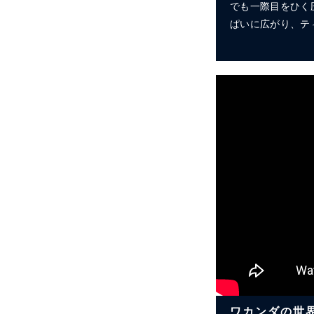
でも一際目をひく圧
ぱいに広がり、テ
ワカンダの世