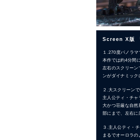
Screen 
１.270度パノ
本作では約4分間
左右のスクリーン
ンがダイナミック
２.大スクリーン
主人公ティ・チャ
大かつ荘厳な自然
部にまで、左右に
３.主人公ティ・
まるでオーロラの