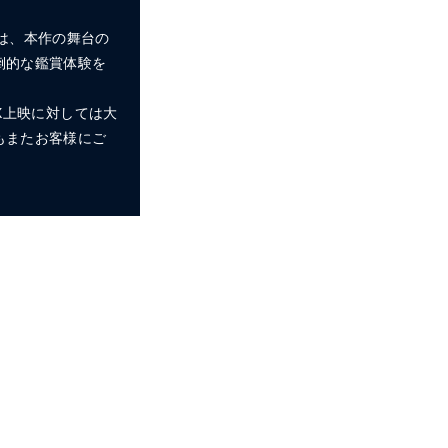
Xは、本作の舞台の
倒的な鑑賞体験を
 X上映に対しては大
もまたお客様にご