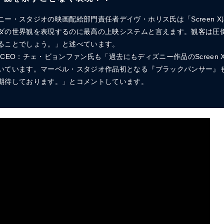
ー・スタジオの映画配給部門責任者デイヴ・ホリス氏は「Screen 
ダの世界観を表現するのに最高の上映システムと言えます。観客は圧
ることでしょう。」と述べています。
EX社CEO：チェ・ビョンファン氏も「過去にもディズニー作品のScreen
いています。マーベル・スタジオ作品初となる『ブラックパンサー』
期待しております。」とコメントしています。