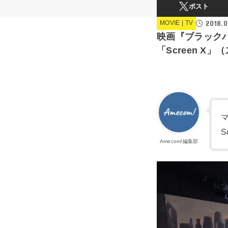
ポスト
2018.0
MOVIE | TV
映画『ブラック
「Screen 
Amecom!編集部