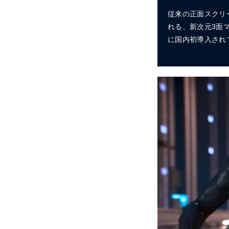
従来の正面スクリ
れる、新次元3面マ
に国内初導入され