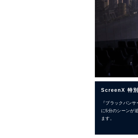
ScreenX
『ブラックパンサ
に5分のシーンが
ます。