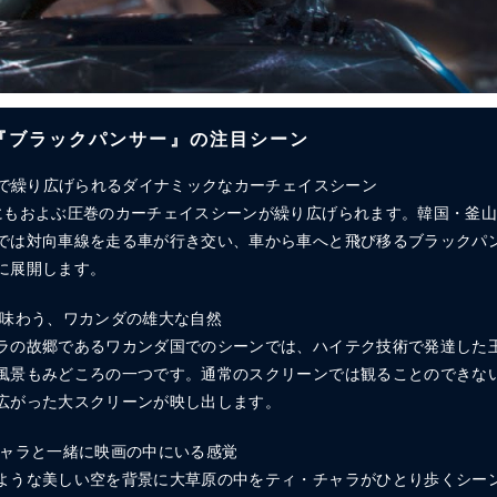
X版 『ブラックパンサー』の注目シーン
ラマで繰り広げられるダイナミックなカーチェイスシーン
にもおよぶ圧巻のカーチェイスシーンが繰り広げられます。韓国・釜
では対向車線を走る車が行き交い、車から車へと飛び移るブラックパ
に展開します。
で味わう、ワカンダの雄大な自然
ラの故郷であるワカンダ国でのシーンでは、ハイテク技術で発達した
風景もみどころの一つです。通常のスクリーンでは観ることのできな
広がった大スクリーンが映し出します。
チャラと一緒に映画の中にいる感覚
ような美しい空を背景に大草原の中をティ・チャラがひとり歩くシー