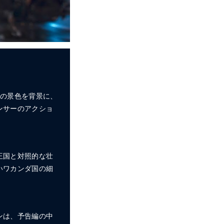
山の景色を背景に、
ンサーのアクショ
王国と対照的な壮
いワカンダ国の細
ンは、予告編の中