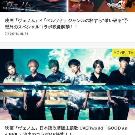
映画『ヴェノム』×『ペルソナ』ジャンルの枠すら“喰い破る”予
想外のスペシャルコラボ映像解禁！！
2018.10.26
MOVIE | TV
映画『ヴェノム』日本語吹替版主題歌 UVERworld「GOOD an
d EVIL」迫力のコラボMV解禁！！