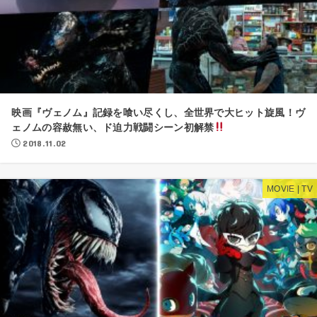
映画『ヴェノム』記録を喰い尽くし、全世界で大ヒット旋風！ヴ
ェノムの容赦無い、ド迫力戦闘シーン初解禁
2018.11.02
MOVIE | TV