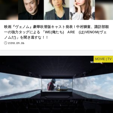
映画『ヴェノム』豪華吹替版キャスト発表！中村獅童、諏訪部順
一の強力タッグによる 「WE(俺たち) ARE (は)VENOM(ヴェ
ノムだ)」を聞き逃すな！！
2018.09.06
MOVIE | TV