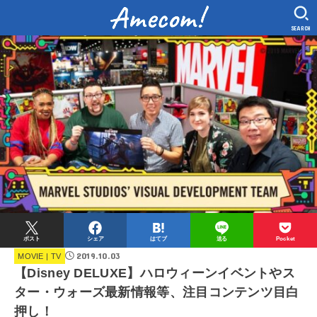
SEARCH
ポスト
シェア
はてブ
送る
Pocket
2019.10.03
MOVIE | TV
【Disney DELUXE】ハロウィーンイベントやス
ター・ウォーズ最新情報等、注目コンテンツ目白
押し！