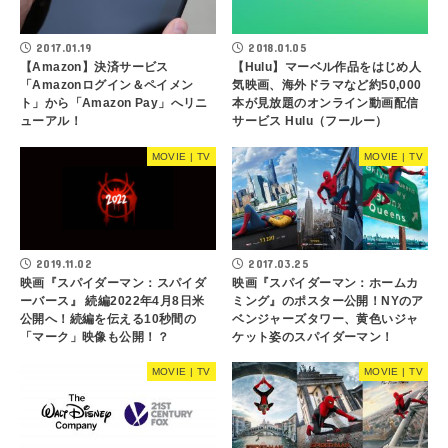
2017.01.19
2018.01.05
【Amazon】決済サービス
【Hulu】マーベル作品をはじめ人
「Amazonログイン＆ペイメン
気映画、海外ドラマなど約50,000
ト」から「Amazon Pay」へリニ
本が見放題のオンライン動画配信
ューアル！
サービス Hulu（フールー）
MOVIE | TV
MOVIE | TV
2019.11.02
2017.03.25
映画『スパイダーマン：スパイダ
映画『スパイダーマン：ホームカ
ーバース』 続編2022年4月8日米
ミング』のポスター公開！NYのア
公開へ！続編を伝える10秒間の
ベンジャーズタワー、黄色いジャ
「マーク」映像も公開！？
ケット姿のスパイダーマン！
MOVIE | TV
MOVIE | TV