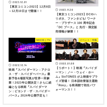
2023.12.01
【東京コミコン2023】12月8日
2023.11.30
～12月10日まで開催！！
【東京コミコン2023】DCやハ
リポタ、ファンタビも! ワーナ
ー・ブラザース 100 周年記念
「DC ブース」と 先行・限定販
売情報が解禁！！
MOVIE | TV
イベント・特集
2022.01.08
2022.12.14
【リポート！】映画『スパイダ
映画『スパイダーマン：アクロ
ーマン：ノー・ウェイ・ホー
ス・ザ・スパイダーバース』最
ム』SixTONES が上映後サプラ
新予告&場面写真が世界一斉解
イズ登場！ 日本語吹替版主題歌
禁！2023年公開決定！さらに続
「Rosy」を映画館で初生パフ
編となる映画『スパイダーマ
ォーマンス！！
ン：ビヨンド・ザ・スパイダー
バース』2024年公開予定も！