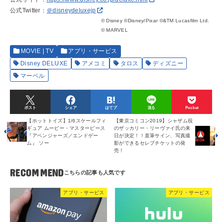
公式Twitter：
＠disneydeluxejp
© Disney ©Disney/Pixar ©&TM Lucasfilm Ltd.
© MARVEL
MOVIE | TV
アプリ・サービス
Disney DELUXE
アメコミ
タロス
ディズニー
マーベル
ポスト
シェア
はてブ
送る
Pocket
【ホットトイズ】1/6スケールフィ
【東京コミコン2019】シャザム役
ギュア ムービー・マスターピース
のザッカリー・リーヴァイ氏の来
『アベンジャーズ／エンドゲー
日が決定！！直筆サイン、写真撮
ム』 ソー
影ができるセレブチケットの発
売！
RECOMMEND
アプリ・サービス
アプリ・サービス