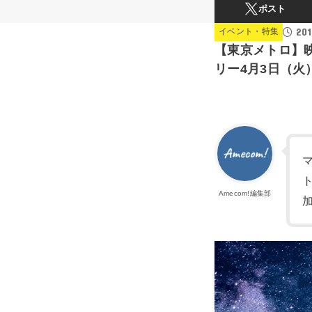
ポスト
201
イベント・特集
【東京メトロ】
リー4月3日（火
Amecom!編集部