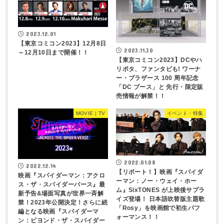
2023.12.01
【東京コミコン2023】12月8日
2023.11.30
～12月10日まで開催！！
【東京コミコン2023】DCやハ
リポタ、ファンタビも! ワーナ
ー・ブラザース 100 周年記念
「DC ブース」と 先行・限定販
売情報が解禁！！
MOVIE | TV
イベント・特集
2022.01.08
2022.12.14
【リポート！】映画『スパイダ
映画『スパイダーマン：アクロ
ーマン：ノー・ウェイ・ホー
ス・ザ・スパイダーバース』最
ム』SixTONES が上映後サプラ
新予告&場面写真が世界一斉解
イズ登場！ 日本語吹替版主題歌
禁！2023年公開決定！さらに続
「Rosy」を映画館で初生パフ
編となる映画『スパイダーマ
ォーマンス！！
ン：ビヨンド・ザ・スパイダー