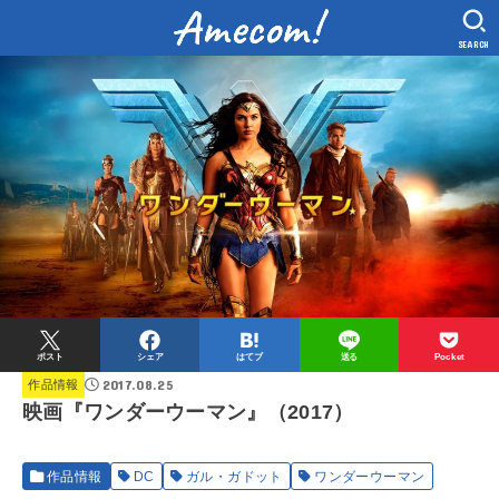
SEARCH
ポスト
シェア
はてブ
送る
Pocket
2017.08.25
作品情報
映画『ワンダーウーマン』（2017）
作品情報
DC
ガル・ガドット
ワンダーウーマン