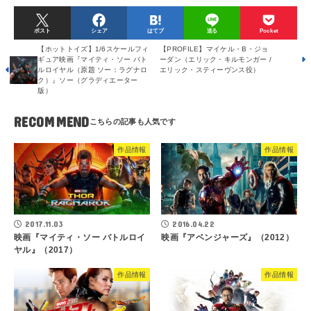
ポスト
シェア
はてブ
送る
Pocket
【ホットトイズ】1/6スケールフィ
【PROFILE】マイケル・B・ジョ
ギュア映画『マイティ・ソー バト
ーダン（エリック・キルモンガー /
ルロイヤル（原題 ソー：ラグナロ
エリック・スティーヴンス役）
ク）』ソー（グラディエーター
版）
RECOMMEND
作品情報
作品情報
2017.11.03
2016.04.22
映画『マイティ・ソー バトルロイ
映画『アベンジャーズ』（2012）
ヤル』（2017）
作品情報
作品情報