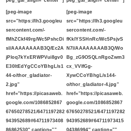
[peg-image
[peg-image
src=”https://lh3.googleu
src=”https://lh3.googleu
sercontent.com/-
sercontent.com/-
fMhZCkf49rg/Wc5PshcDi
fKkIYSSHnRc/Wc5PsjvS
sI/AAAAAAAAB3Q/Ec2A
N7I/AAAAAAAAB3Q/Wo
jPloq7kYxERWPVui8gv0
Bg_zG9OSQLnRgoZwm3
E30ItEdYgCCoYBhgL/s1
cx_VVIfGg-
44-o/thor_gladiator-
XywCCoYBhgL/s144-
2.jpg”
o/thor_gladiator-4.jpg”
href=”https://picasaweb.
href=”https://picasaweb.
google.com/1086852867
google.com/1086852867
67650278521/6471197282
67650278521/6471197282
943952689#64711973408
943952689#64711973415
86862530″ caption=””
04386994″ caption=””