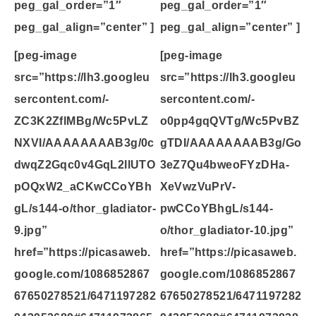
peg_gal_order=”1″
peg_gal_order=”1″
peg_gal_align=”center” ]
peg_gal_align=”center” ]
[peg-image
[peg-image
src=”https://lh3.googleu
src=”https://lh3.googleu
sercontent.com/-
sercontent.com/-
ZC3K2ZflMBg/Wc5PvLZ
o0pp4gqQVTg/Wc5PvBZ
NXVI/AAAAAAAAB3g/0c
gTDI/AAAAAAAAB3g/Go
dwqZ2Gqc0v4GqL2llUTO
3eZ7Qu4bweoFYzDHa-
pOQxW2_aCKwCCoYBh
XeVwzVuPrV-
gL/s144-o/thor_gladiator-
pwCCoYBhgL/s144-
9.jpg”
o/thor_gladiator-10.jpg”
href=”https://picasaweb.
href=”https://picasaweb.
google.com/1086852867
google.com/1086852867
67650278521/6471197282
67650278521/6471197282