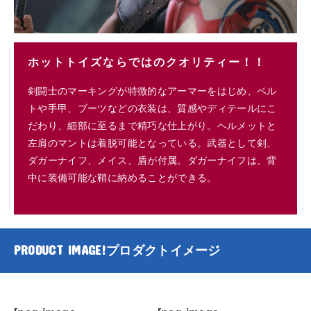
ホットトイズならではのクオリティー！！
剣闘士のマーキングが特徴的なアーマーをはじめ、ベル
トや手甲、ブーツなどの衣装は、質感やディテールにこ
だわり、細部に至るまで精巧な仕上がり。ヘルメットと
左肩のマントは着脱可能となっている。武器として剣、
ダガーナイフ、メイス、盾が付属。ダガーナイフは、背
中に装備可能な鞘に納めることができる。
PRODUCT IMAGE!
プロダクトイメージ