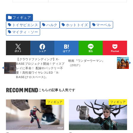
フィギュア
トイサピエンス
ハルク
ホットトイズ
マーベル
マイティ・ソー
ポスト
シェア
はてブ
送る
Pocket
【クラウドファンディング】X-
映画『ワンダーウーマン』
BASEプロジェクト開始！ディスプ
（2017）
レイに革命！ 配線やバッテリー不
要！高性能ワイヤレスLED「X-
BASE(クロスベース)」
RECOMMEND
フィギュア
フィギュア