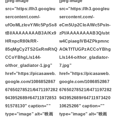
[peg-image
[peg-image
src=”https://lh3.googleu
src=”https://lh3.googleu
sercontent.com/-
sercontent.com/-
ufOoMLzIovY/Wc5PpSs8
eCm5Up2CIoA/Wc5Psln-
tBI/AAAAAAAAB3A/Kx9
zPI/AAAAAAAAB3Q/ubt
HRnpcR80kRR-
w4CpiaegIVB4ZPkpmnc
85qMgCy2TS2GxRmRhQ
AOkTfTUGPzACCoYBhg
CCoYBhgL/s144-
L/s144-o/thor_gladiator-
o/thor_gladiator-1.jpg”
7.jpg”
href=”https://picasaweb.
href=”https://picasaweb.
google.com/1086852867
google.com/1086852867
67650278521/6471197282
67650278521/6471197282
943952689#64711972853
943952689#64711973420
91578130″ caption=””
10625266″ caption=””
type=”image” alt=”映画
type=”image” alt=”映画