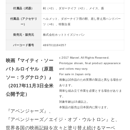
付属品（武器）
剣（×2）、ダガーナイフ（×2）、メイス、盾
付属品（アクセサリ
ヘルメット、ダガーナイフ用の鞘、差し替え用ハンドパー
ー）
ツ（×6）、特製台座
発売元・販売元
株式会社ホットトイズジャパン
バーコード番号
4897011184357
c 2017 Marvel. All Rights Reserved.
映画『マイティ・ソー
Prototype shown, final product appearance
バトルロイヤル（原題
and colors may vary.
For sale in Japan only.
ソー：ラグナロク）』
画像は試作品のため実際の製品と異なる場合が
（2017年11月3日全米
あります。
簡単な組み立て作業を必要とする場合がありま
公開予定）
す。
対象年齢は15歳以上。
本製品の販売は日本国内に限ります。
『アベンジャーズ』、
『アベンジャーズ／エイジ・オブ・ウルトロン』と、
世界各国の映画記録を次々と塗り替え続けるマーベ