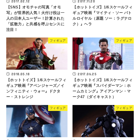
2017.02.12
2017.11.20
【SNS】オモチャの写真「オモ
【ホットトイズ】1/6スケールフィ
写」が世界的人気！火付け役は一
ギュア映画『マイティ・ソー バト
人の日本人ユーザー！計算された
ルロイヤル（原題 ソー：ラグナロ
「拡散力」と共感を呼ぶセンスに
ク）』ヘラ
注目！
フィギュア
フィギュア
2018.05.18
2017.06.25
【ホットトイズ】1/6スケールフィ
【ホットトイズ】1/6スケールフィ
ギュア映画『アベンジャーズ／イ
ギュア映画『スパイダーマン：ホ
ンフィニティ・ウォー』ドクタ
ームカミング』アイアンマン・マ
ー・ストレンジ
ーク47（ダイキャスト）
フィギュア
フィギュア