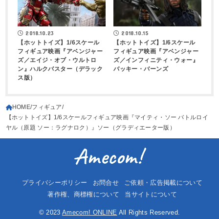
2018.10.23
2018.10.15
【ホットトイズ】1/6スケール
【ホットトイズ】1/6スケール
フィギュア映画『アベンジャー
フィギュア映画『アベンジャー
ズ／エイジ・オブ・ウルトロ
ズ／インフィニティ・ウォー』
ン』ハルクバスター（デラック
バッキー・バーンズ
ス版）
HOME
フィギュア
【ホットトイズ】1/6スケールフィギュア映画『マイティ・ソー バトルロイ
ヤル（原題 ソー：ラグナロク）』ソー（グラディエーター版）
プライバシーポリシー
お問合せ
ご依頼・広告掲載について
著作権、商標権について
当サイトについて
© 2023
Amecom! ONLINE
All Rights Reserved.