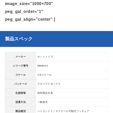
image_size=”1000×700″
peg_gal_order=”1″
peg_gal_align=”center” ]
製品スペック
メーカー
ホットトイズ
シリーズ番号
MM#444
スケール
1/6スケール
パッケージ
クローズドボックス
生産情報
初回限定生産
流通方法
一般販売
製品種別
ハイエンド１／６スケール可動式フィギュア