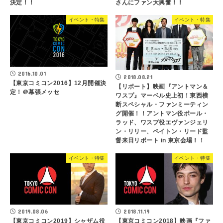
決定！！
さんにファン大興奮！！
イベント・特集
イベント・特集
2016.10.01
2018.08.21
【東京コミコン2016】12月開催決
【リポート】映画『アントマン＆
定！＠幕張メッセ
ワスプ』マーベル史上初！東西横
断スペシャル・ファンミーティン
グ開催！！アントマン役ポール・
ラッド、ワスプ役エヴァンジェリ
ン・リリー、ペイトン・リード監
督来日リポート in 東京会場！！
イベント・特集
イベント・特集
2019.08.06
2018.11.19
【東京コミコン2019】シャザム役
【東京コミコン2018】映画『ファ