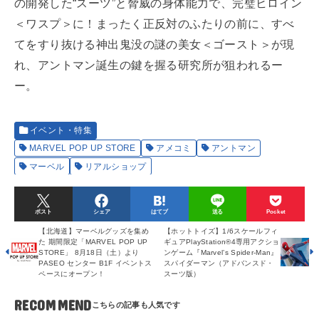
の開発した“スーツ”と脅威の身体能力で、完璧ヒロイン
＜ワスプ＞に！まったく正反対のふたりの前に、すべ
てをすり抜ける神出鬼没の謎の美女＜ゴースト＞が現
れ、アントマン誕生の鍵を握る研究所が狙われるー
ー。
イベント・特集
MARVEL POP UP STORE
アメコミ
アントマン
マーベル
リアルショップ
ポスト
シェア
はてブ
送る
Pocket
【北海道】マーベルグッズを集め
【ホットトイズ】1/6スケールフィ
た 期間限定「MARVEL POP UP
ギュアPlayStation®4専用アクショ
STORE」 8月18日（土）より
ンゲーム『Marvel’s Spider-Man』
PASEO センター B1F イベントス
スパイダーマン（アドバンスド・
ペースにオープン！
スーツ版）
RECOMMEND