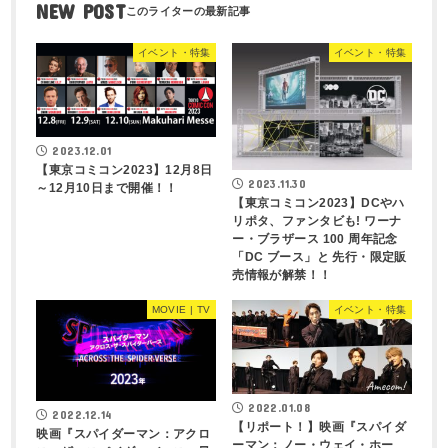
NEW POST
イベント・特集
イベント・特集
2023.12.01
【東京コミコン2023】12月8日
2023.11.30
～12月10日まで開催！！
【東京コミコン2023】DCやハ
リポタ、ファンタビも! ワーナ
ー・ブラザース 100 周年記念
「DC ブース」と 先行・限定販
売情報が解禁！！
MOVIE | TV
イベント・特集
2022.01.08
2022.12.14
【リポート！】映画『スパイダ
映画『スパイダーマン：アクロ
ーマン：ノー・ウェイ・ホー