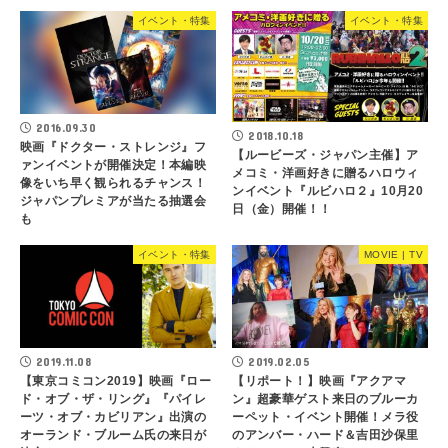
イベント・特集
イベント・特集
2016.09.30
2018.10.18
映画『ドクター・ストレンジ』フ
【ルービーズ・ジャパン主催】ア
ァンイベントが開催決定！本編映
メコミ・洋画好きに贈るハロウィ
像をいち早く観られるチャンス！
ンイベント『ルビハロ２』10月20
ジャパンプレミアが当たる抽選会
日（金）開催！！
も
イベント・特集
MOVIE | TV
2019.11.08
2019.02.05
【東京コミコン2019】映画『ロー
【リポート！】映画『アクアマ
ド・オブ・ザ・リング』『パイレ
ン』超豪華ゲスト来日のブルーカ
ーツ・オブ・カビリアン』出演の
ーペット・イベント開催！メラ役
オーランド・ブルーム氏の来日が
のアンバー・ハード＆吉田沙保里