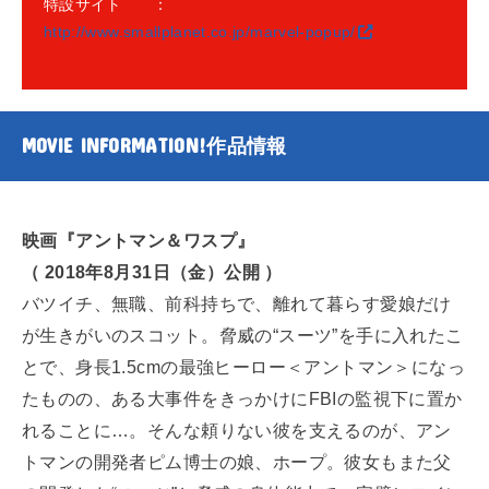
特設サイト ：
http://www.smallplanet.co.jp/marvel-popup/
MOVIE INFORMATION!
作品情報
映画『アントマン＆ワスプ』
（ 2018年8月31日（金）公開 ）
バツイチ、無職、前科持ちで、離れて暮らす愛娘だけ
が生きがいのスコット。脅威の“スーツ”を手に入れたこ
とで、身長1.5cmの最強ヒーロー＜アントマン＞になっ
たものの、ある大事件をきっかけにFBIの監視下に置か
れることに…。そんな頼りない彼を支えるのが、アン
トマンの開発者ピム博士の娘、ホープ。彼女もまた父