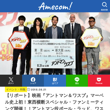
SEARCH
ポスト
シェア
はてブ
送る
Pocket
2018.08.21
イベント・特集
【リポート】映画『アントマン＆ワスプ』マーベ
ル史上初！東西横断スペシャル・ファンミーティ
ング開催！！アントマン役ポール・ラッド、ワス