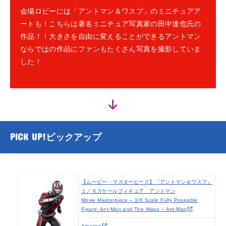
会場ロビーには「アントマン＆ワスプ」のミニチュアア
ートも！こちらは著名ミニチュア写真家の田中達也氏の
作品！！大きさを自由に変えることができるアントマン
ならではの作品にファンもたくさん写真を撮影していま
した！
PICK UP!
ピックアップ
【ムービー・マスターピース】『アントマン＆ワスプ』
１／６スケールフィギュア アントマン
Movie Masterpiece – 1/6 Scale Fully Poseable
Figure: Ant-Man and The Wasp – Ant-Man
Amazon