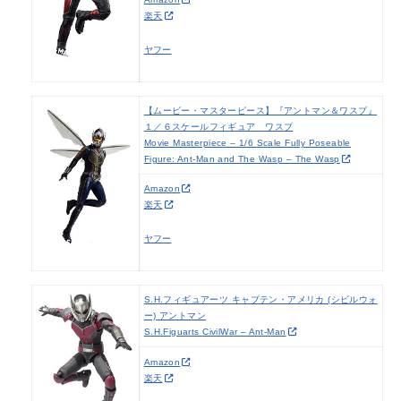
楽天
ヤフー
【ムービー・マスターピース】『アントマン＆ワスプ』
１／６スケールフィギュア ワスプ
Movie Masterpiece – 1/6 Scale Fully Poseable
Figure: Ant-Man and The Wasp – The Wasp
Amazon
楽天
ヤフー
S.H.フィギュアーツ キャプテン・アメリカ (シビルウォ
ー) アントマン
S.H.Figuarts CivilWar – Ant-Man
Amazon
楽天