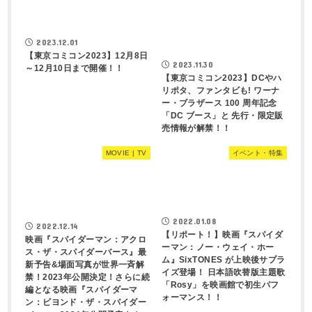
2023.12.01
【東京コミコン2023】12月8日
2023.11.30
～12月10日まで開催！！
【東京コミコン2023】DCやハ
リポタ、ファンタビも! ワーナ
ー・ブラザース 100 周年記念
「DC ブース」と 先行・限定販
売情報が解禁！！
MOVIE | TV
イベント・特集
2022.01.08
2022.12.14
【リポート！】映画『スパイダ
映画『スパイダーマン：アクロ
ーマン：ノー・ウェイ・ホー
ス・ザ・スパイダーバース』最
ム』SixTONES が上映後サプラ
新予告&場面写真が世界一斉解
イズ登場！ 日本語吹替版主題歌
禁！2023年公開決定！さらに続
「Rosy」を映画館で初生パフ
編となる映画『スパイダーマ
ォーマンス！！
ン：ビヨンド・ザ・スパイダー