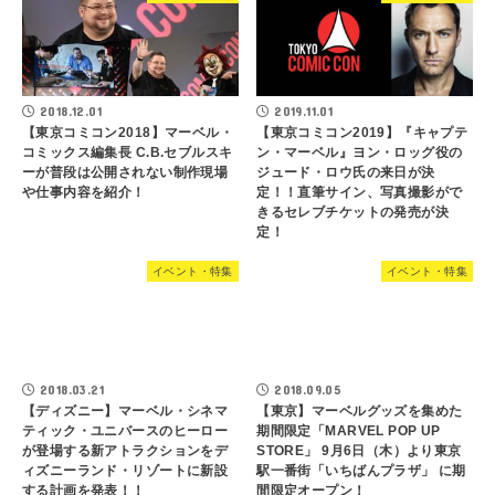
2018.12.01
2019.11.01
【東京コミコン2018】マーベル・
【東京コミコン2019】『キャプテ
コミックス編集長 C.B.セブルスキ
ン・マーベル』ヨン・ロッグ役の
ーが普段は公開されない制作現場
ジュード・ロウ氏の来日が決
や仕事内容を紹介！
定！！直筆サイン、写真撮影がで
きるセレブチケットの発売が決
定！
イベント・特集
イベント・特集
2018.03.21
2018.09.05
【ディズニー】マーベル・シネマ
【東京】マーベルグッズを集めた
ティック・ユニバースのヒーロー
期間限定「MARVEL POP UP
が登場する新アトラクションをデ
STORE」 9月6日（木）より東京
ィズニーランド・リゾートに新設
駅一番街「いちばんプラザ」 に期
する計画を発表！！
間限定オープン！