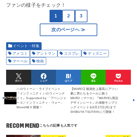
ファンの様子をチェック！
1
2
3
次のページへ ≫
イベント・特集
アメコミ
アントマン
コスプレ
ディズニー
マーベル
映画
ポスト
シェア
はてブ
送る
Pocket
ハロウィーン・ライブイベント
【MARO】観測史上最高にアツい
『インフィニティ ハロウィーンナ
夏に男たちをクールに救う
イト』Supported by 「アベンジャ
MARO（マーロ）『MARVEL限定
ーズ／インフィニティ・ウォー」
デザインシート』の体験サンプリ
MovieNEX 開催！
ングイベントを8月27日(月)まで
SHIBUYA TSUTAYAにて開催！
RECOMMEND