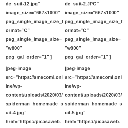
de_suit-12.jpg”
de_suit-2.JPG”
image_size=”667×1000″
image_size=”667×1000″
peg_single_image_size_f
peg_single_image_size_f
ormat=”C”
ormat=”C”
peg_single_image_size=
peg_single_image_size=
”w800″
”w800″
peg_gal_order=”1″ ]
peg_gal_order=”1″ ]
[peg-image
[peg-image
src=”https://amecomi.onl
src=”https://amecomi.onl
ine/wp-
ine/wp-
content/uploads/2020/03/
content/uploads/2020/03/
spiderman_homemade_s
spiderman_homemade_s
uit-4.jpg”
uit-5.jpg”
href=”https://picasaweb.
href=”https://picasaweb.