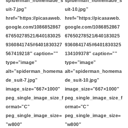
spiderman_homemade_s
spiderman_homemade_s
uit-7.jpg”
uit-10.jpg”
href=”https://picasaweb.
href=”https://picasaweb.
google.com/1086852867
google.com/1086852867
67650278521/640183025
67650278521/640183025
9360841745#6401830327
9360841745#6401830325
567419218″ caption=””
134109378″ caption=””
type=”image”
type=”image”
alt=”spiderman_homema
alt=”spiderman_homema
de_suit-7.jpg”
de_suit-10.jpg”
image_size=”667×1000″
image_size=”667×1000″
peg_single_image_size_f
peg_single_image_size_f
ormat=”C”
ormat=”C”
peg_single_image_size=
peg_single_image_size=
”w800″
”w800″