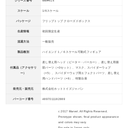
シリーズ番号
MM#414
スケール
1/6スケール
パッケージ
フリップトップ クローズドボックス
生産情報
初回限定生産
流通方法
一般販売
製品種別
ハイエンド１／６スケール可動式フィギュア
差し替え用ヘッド（ピーター・パーカー）、差し替え用眼
付属品（アクセサリ
部パーツ（×3セット）、マスク、スパイダーウェブ
ー）
（×5）、スパイダーウェブ用エフェクトパーツ、差し替え
用ハンドパーツ（×6）、特製台座
発売元・販売元
株式会社ホットトイズジャパン
バーコード番号
4897011182889
c 2017 Marvel. All Rights Reserved.
Prototype shown, final product appearance
and colors may vary.
For sale in Japan only.