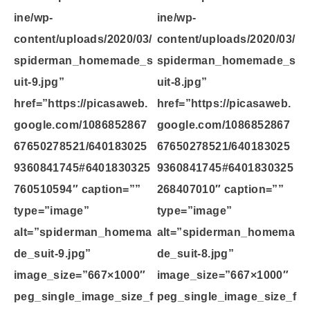
ine/wp-
ine/wp-
content/uploads/2020/03/
content/uploads/2020/03/
spiderman_homemade_s
spiderman_homemade_s
uit-9.jpg”
uit-8.jpg”
href=”https://picasaweb.
href=”https://picasaweb.
google.com/1086852867
google.com/1086852867
67650278521/640183025
67650278521/640183025
9360841745#6401830325
9360841745#6401830325
760510594″ caption=””
268407010″ caption=””
type=”image”
type=”image”
alt=”spiderman_homema
alt=”spiderman_homema
de_suit-9.jpg”
de_suit-8.jpg”
image_size=”667×1000″
image_size=”667×1000″
peg_single_image_size_f
peg_single_image_size_f