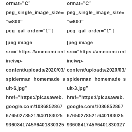
ormat=”C”
ormat=”C”
peg_single_image_size=
peg_single_image_size=
”w800″
”w800″
peg_gal_order=”1″ ]
peg_gal_order=”1″ ]
[peg-image
[peg-image
src=”https://amecomi.onl
src=”https://amecomi.onl
ine/wp-
ine/wp-
content/uploads/2020/03/
content/uploads/2020/03/
spiderman_homemade_s
spiderman_homemade_s
uit-6.jpg”
uit-3.jpg”
href=”https://picasaweb.
href=”https://picasaweb.
google.com/1086852867
google.com/1086852867
67650278521/640183025
67650278521/640183025
9360841745#6401830325
9360841745#6401830327