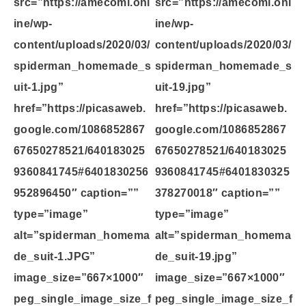
src=”https://amecomi.onl
src=”https://amecomi.onl
ine/wp-
ine/wp-
content/uploads/2020/03/
content/uploads/2020/03/
spiderman_homemade_s
spiderman_homemade_s
uit-1.jpg”
uit-19.jpg”
href=”https://picasaweb.
href=”https://picasaweb.
google.com/1086852867
google.com/1086852867
67650278521/640183025
67650278521/640183025
9360841745#6401830256
9360841745#6401830325
952896450″ caption=””
378270018″ caption=””
type=”image”
type=”image”
alt=”spiderman_homema
alt=”spiderman_homema
de_suit-1.JPG”
de_suit-19.jpg”
image_size=”667×1000″
image_size=”667×1000″
peg_single_image_size_f
peg_single_image_size_f