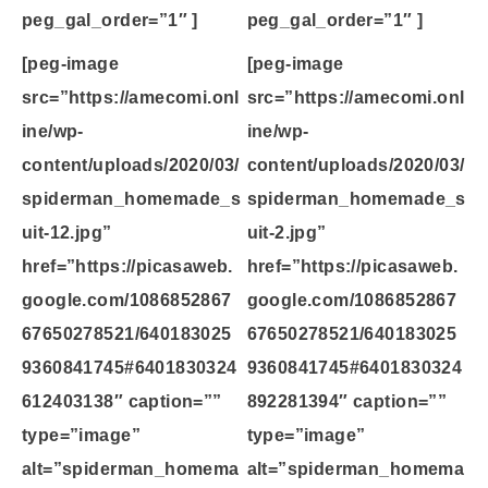
peg_gal_order=”1″ ]
peg_gal_order=”1″ ]
[peg-image
[peg-image
src=”https://amecomi.onl
src=”https://amecomi.onl
ine/wp-
ine/wp-
content/uploads/2020/03/
content/uploads/2020/03/
spiderman_homemade_s
spiderman_homemade_s
uit-12.jpg”
uit-2.jpg”
href=”https://picasaweb.
href=”https://picasaweb.
google.com/1086852867
google.com/1086852867
67650278521/640183025
67650278521/640183025
9360841745#6401830324
9360841745#6401830324
612403138″ caption=””
892281394″ caption=””
type=”image”
type=”image”
alt=”spiderman_homema
alt=”spiderman_homema