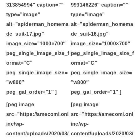
313854994″ caption=””
993146226″ caption=””
type=”image”
type=”image”
alt=”spiderman_homema
alt=”spiderman_homema
de_suit-17.jpg”
de_suit-16.jpg”
image_size=”1000×700″
image_size=”1000×700″
peg_single_image_size_f
peg_single_image_size_f
ormat=”C”
ormat=”C”
peg_single_image_size=
peg_single_image_size=
”w800″
”w800″
peg_gal_order=”1″ ]
peg_gal_order=”1″ ]
[peg-image
[peg-image
src=”https://amecomi.onl
src=”https://amecomi.onl
ine/wp-
ine/wp-
content/uploads/2020/03/
content/uploads/2020/03/