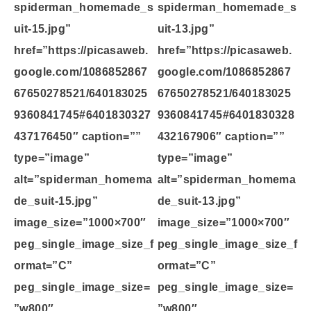
spiderman_homemade_s
spiderman_homemade_s
uit-15.jpg”
uit-13.jpg”
href=”https://picasaweb.
href=”https://picasaweb.
google.com/1086852867
google.com/1086852867
67650278521/640183025
67650278521/640183025
9360841745#6401830327
9360841745#6401830328
437176450″ caption=””
432167906″ caption=””
type=”image”
type=”image”
alt=”spiderman_homema
alt=”spiderman_homema
de_suit-15.jpg”
de_suit-13.jpg”
image_size=”1000×700″
image_size=”1000×700″
peg_single_image_size_f
peg_single_image_size_f
ormat=”C”
ormat=”C”
peg_single_image_size=
peg_single_image_size=
”w800″
”w800″