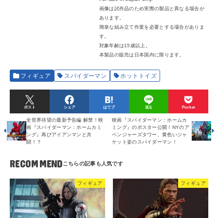
画像は試作品のため実際の製品と異なる場合が
あります。
簡単な組み立て作業を必要とする場合がありま
す。
対象年齢は15歳以上。
本製品の販売は日本国内に限ります。
フィギュア
スパイダーマン
ホットトイズ
ポスト
シェア
はてブ
送る
Pocket
全世界待望の最新予告編 解禁！映
映画『スパイダーマン：ホームカ
画『スパイダーマン：ホームカミ
ミング』のポスター公開！NYのア
ング』再びアイアンマンと共
ベンジャーズタワー、黄色いジャ
闘！？
ケット姿のスパイダーマン！
RECOMMEND
フィギュア
フィギュア