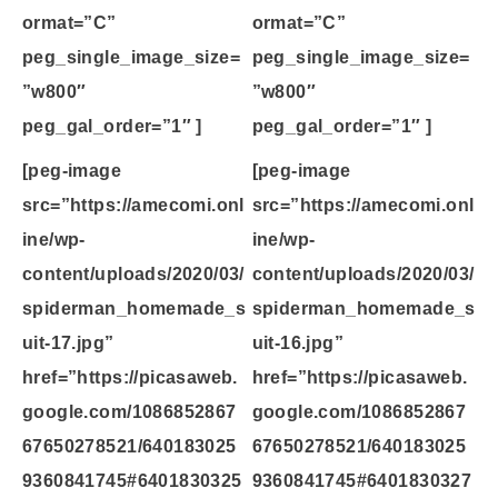
ormat=”C”
ormat=”C”
peg_single_image_size=
peg_single_image_size=
”w800″
”w800″
peg_gal_order=”1″ ]
peg_gal_order=”1″ ]
[peg-image
[peg-image
src=”https://amecomi.onl
src=”https://amecomi.onl
ine/wp-
ine/wp-
content/uploads/2020/03/
content/uploads/2020/03/
spiderman_homemade_s
spiderman_homemade_s
uit-17.jpg”
uit-16.jpg”
href=”https://picasaweb.
href=”https://picasaweb.
google.com/1086852867
google.com/1086852867
67650278521/640183025
67650278521/640183025
9360841745#6401830325
9360841745#6401830327