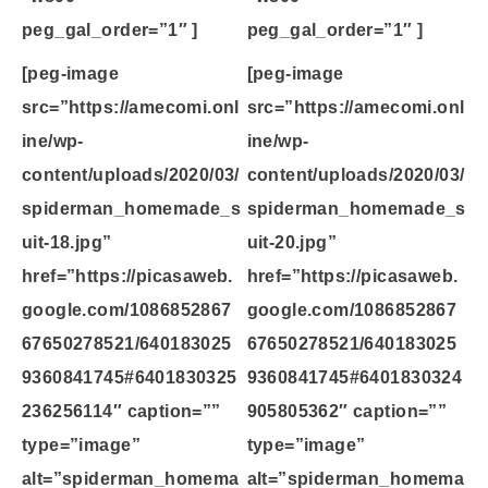
peg_gal_order=”1″ ]
peg_gal_order=”1″ ]
[peg-image
[peg-image
src=”https://amecomi.onl
src=”https://amecomi.onl
ine/wp-
ine/wp-
content/uploads/2020/03/
content/uploads/2020/03/
spiderman_homemade_s
spiderman_homemade_s
uit-18.jpg”
uit-20.jpg”
href=”https://picasaweb.
href=”https://picasaweb.
google.com/1086852867
google.com/1086852867
67650278521/640183025
67650278521/640183025
9360841745#6401830325
9360841745#6401830324
236256114″ caption=””
905805362″ caption=””
type=”image”
type=”image”
alt=”spiderman_homema
alt=”spiderman_homema