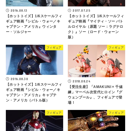
2016.08.13
2017.07.25
【ホットトイズ】1/6スケールフィ
【ホットトイズ】1/6スケールフィ
ギュア映画『シビル・ウォー／キ
ギュア映画『マイティ・ソー バト
ャプテン・アメリカ』ウィンタ
ルロイヤル（原題 ソー：ラグナロ
ー・ソルジャー
ク）』ソー（ロード・ウォーン
版）
フィギュア
フィギュア
2016.08.30
2018.08.24
【ホットトイズ】1/6スケールフィ
【受注生産】「AMAKUNI × 千値
ギュア映画『シビル・ウォー／キ
練」マーベル次世代ヒロイン『グ
ャプテン・アメリカ』キャプテ
ウェンプール』、フィギュアで登
ン・アメリカ（バトル版）
場！
フィギュア
フィギュア