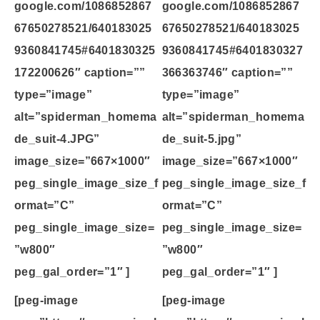
google.com/1086852867
google.com/1086852867
67650278521/640183025
67650278521/640183025
9360841745#6401830325
9360841745#6401830327
172200626″ caption=””
366363746″ caption=””
type=”image”
type=”image”
alt=”spiderman_homema
alt=”spiderman_homema
de_suit-4.JPG”
de_suit-5.jpg”
image_size=”667×1000″
image_size=”667×1000″
peg_single_image_size_f
peg_single_image_size_f
ormat=”C”
ormat=”C”
peg_single_image_size=
peg_single_image_size=
”w800″
”w800″
peg_gal_order=”1″ ]
peg_gal_order=”1″ ]
[peg-image
[peg-image