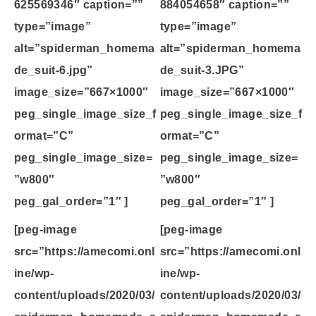
625569346″ caption=””
884054658″ caption=””
type=”image”
type=”image”
alt=”spiderman_homema
alt=”spiderman_homema
de_suit-6.jpg”
de_suit-3.JPG”
image_size=”667×1000″
image_size=”667×1000″
peg_single_image_size_f
peg_single_image_size_f
ormat=”C”
ormat=”C”
peg_single_image_size=
peg_single_image_size=
”w800″
”w800″
peg_gal_order=”1″ ]
peg_gal_order=”1″ ]
[peg-image
[peg-image
src=”https://amecomi.onl
src=”https://amecomi.onl
ine/wp-
ine/wp-
content/uploads/2020/03/
content/uploads/2020/03/