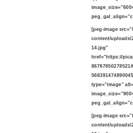
image_size=”600
peg_gal_align=”c
[peg-image src=”
content/uploads/
14.jpg”
href=”https://pi
86767650278521/
568391474890045
type=”image” alt
image_size=”900
peg_gal_align=”c
[peg-image src=”
content/uploads/