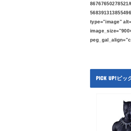
86767650278521/
568391313855496
type=”image” alt
image_size=”900
peg_gal_align=”c
PICK UP!
ピッ