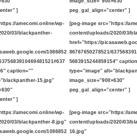
×630″
image_size=”900×630″
enter” ]
peg_gal_align=”center” ]
https://amecomi.online/wp-
[peg-image src=”https://am
2020/03/blackpanther-
content/uploads/2020/03/bl
href=”https://picasaweb.g
casaweb.google.com/1086852
86767650278521/63756839
6375683910469481521#637
5683915244859154″ captio
6″ caption=””
type=”image” alt=”blackpan
=”blackpanther-15.jpg”
image_size=”900×630″
×630″
peg_gal_align=”center” ]
enter” ]
https://amecomi.online/wp-
[peg-image src=”https://am
2020/03/blackpanther-8.jpg”
content/uploads/2020/03/bl
casaweb.google.com/1086852
16.jpg”