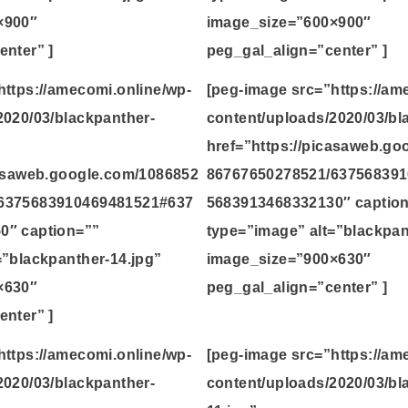
×900″
image_size=”600×900″
enter” ]
peg_gal_align=”center” ]
https://amecomi.online/wp-
[peg-image src=”https://am
2020/03/blackpanther-
content/uploads/2020/03/bl
href=”https://picasaweb.g
casaweb.google.com/1086852
86767650278521/63756839
6375683910469481521#637
5683913468332130″ captio
0″ caption=””
type=”image” alt=”blackpan
=”blackpanther-14.jpg”
image_size=”900×630″
×630″
peg_gal_align=”center” ]
enter” ]
https://amecomi.online/wp-
[peg-image src=”https://am
2020/03/blackpanther-
content/uploads/2020/03/bl