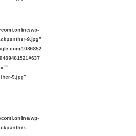
ecomi.online/wp-
ackpanther-9.jpg”
oogle.com/1086852
10469481521#637
n=””
ther-9.jpg”
ecomi.online/wp-
ackpanther-