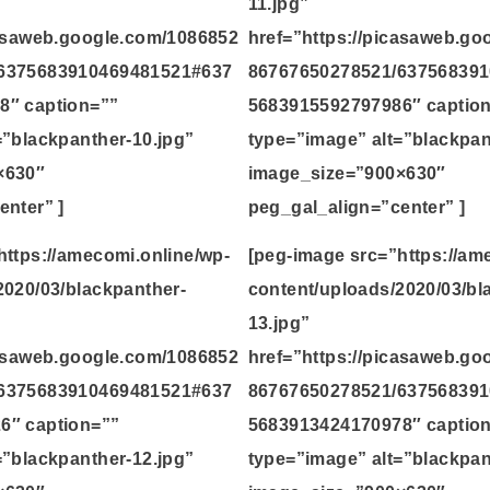
11.jpg”
casaweb.google.com/1086852
href=”https://picasaweb.g
6375683910469481521#637
86767650278521/63756839
8″ caption=””
5683915592797986″ captio
=”blackpanther-10.jpg”
type=”image” alt=”blackpan
×630″
image_size=”900×630″
enter” ]
peg_gal_align=”center” ]
https://amecomi.online/wp-
[peg-image src=”https://am
2020/03/blackpanther-
content/uploads/2020/03/bl
13.jpg”
casaweb.google.com/1086852
href=”https://picasaweb.g
6375683910469481521#637
86767650278521/63756839
6″ caption=””
5683913424170978″ captio
=”blackpanther-12.jpg”
type=”image” alt=”blackpan