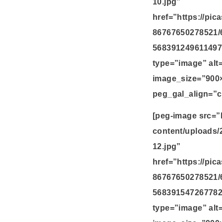
10.jpg”
href=”https://pi
86767650278521/
568391249611497
type=”image” alt
image_size=”900
peg_gal_align=”c
[peg-image src=”
content/uploads/
12.jpg”
href=”https://pi
86767650278521/
568391547267782
type=”image” alt