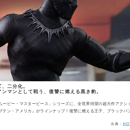
ズ、二分化。
アンマンとして戦う、復讐に燃える黒き豹。
ムービー・マスターピース」シリーズに、全世界待望の超大作アクシ
プテン・アメリカ』がラインナップ！復讐に燃える王子、ブラックパ
出典：
HO