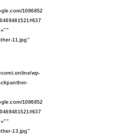
oogle.com/1086852
10469481521#637
n=””
ther-11.jpg”
ecomi.online/wp-
ackpanther-
oogle.com/1086852
10469481521#637
n=””
ther-13.jpg”