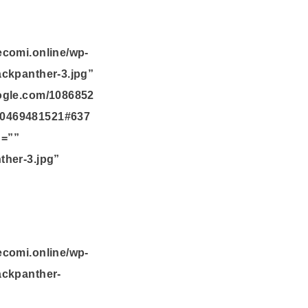
ecomi.online/wp-
ackpanther-3.jpg”
oogle.com/1086852
10469481521#637
n=””
ther-3.jpg”
ecomi.online/wp-
ackpanther-