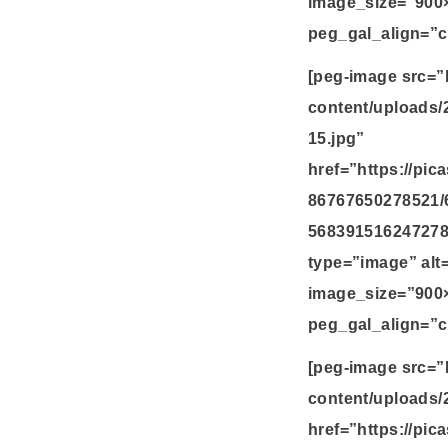
image_size=”900
peg_gal_align=”c
[peg-image src=”
content/uploads/
15.jpg”
href=”https://pi
86767650278521/
568391516247278
type=”image” alt
image_size=”900
peg_gal_align=”c
[peg-image src=”
content/uploads/
href=”https://pi