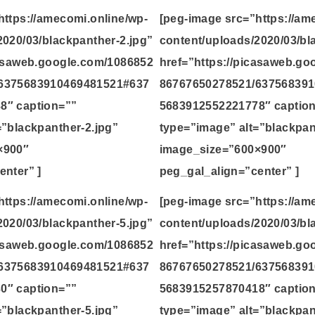
https://amecomi.online/wp-
[peg-image src=”https://am
2020/03/blackpanther-2.jpg”
content/uploads/2020/03/bl
casaweb.google.com/1086852
href=”https://picasaweb.g
6375683910469481521#637
86767650278521/63756839
8″ caption=””
5683912552221778″ captio
=”blackpanther-2.jpg”
type=”image” alt=”blackpan
×900″
image_size=”600×900″
enter” ]
peg_gal_align=”center” ]
https://amecomi.online/wp-
[peg-image src=”https://am
2020/03/blackpanther-5.jpg”
content/uploads/2020/03/bl
casaweb.google.com/1086852
href=”https://picasaweb.g
6375683910469481521#637
86767650278521/63756839
0″ caption=””
5683915257870418″ captio
=”blackpanther-5.jpg”
type=”image” alt=”blackpan