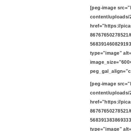
[peg-image src=”
content/uploads/
href=”https://pi
86767650278521/
568391460829193
type=”image” alt
image_size=”600
peg_gal_align=”c
[peg-image src=”
content/uploads/
href=”https://pi
86767650278521/
568391383869333
type=”image” alt