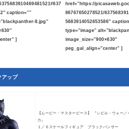
6375683910469481521#637
href=”https://picasaweb.g
2″ caption=””
86767650278521/63756839
=”blackpanther-8.jpg”
5683914052653586″ captio
×630″
type=”image” alt=”blackpan
enter” ]
image_size=”900×630″
peg_gal_align=”center” ]
クアップ
【ムービー・マスターピース】 『シビル・ウォー／
カ』
１／６スケールフィギュア ブラックパンサー