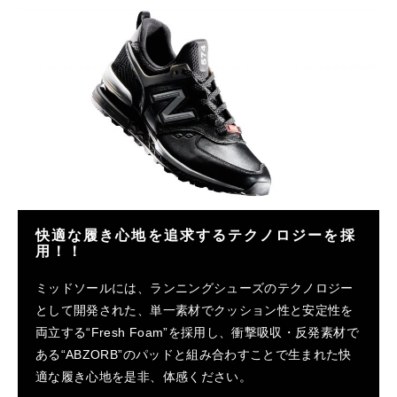
快適な履き心地を追求するテクノロジーを採
用！！
ミッドソールには、ランニングシューズのテクノロジー
として開発された、単一素材でクッション性と安定性を
両立する“Fresh Foam”を採用し、衝撃吸収・反発素材で
ある“ABZORB”のパッドと組み合わすことで生まれた快
適な履き心地を是非、体感ください。