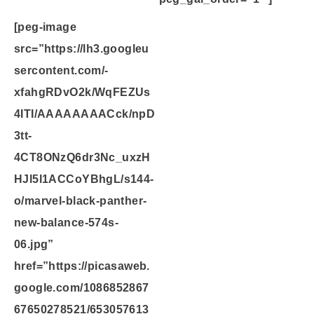
[peg-image
src=”https://lh3.googleu
sercontent.com/-
xfahgRDvO2k/WqFEZUs
4ITI/AAAAAAAACck/npD
3tt-
4CT8ONzQ6dr3Nc_uxzH
HJl5l1ACCoYBhgL/s144-
o/marvel-black-panther-
new-balance-574s-
06.jpg”
href=”https://picasaweb.
google.com/1086852867
67650278521/653057613