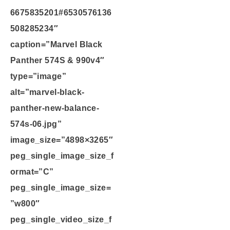
6675835201#6530576136
508285234″
caption=”Marvel Black
Panther 574S & 990v4″
type=”image”
alt=”marvel-black-
panther-new-balance-
574s-06.jpg”
image_size=”4898×3265″
peg_single_image_size_f
ormat=”C”
peg_single_image_size=
”w800″
peg_single_video_size_f