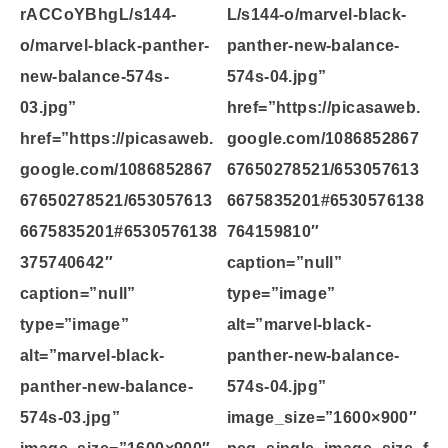
rACCoYBhgL/s144-
L/s144-o/marvel-black-
o/marvel-black-panther-
panther-new-balance-
new-balance-574s-
574s-04.jpg”
03.jpg”
href=”https://picasaweb.
href=”https://picasaweb.
google.com/1086852867
google.com/1086852867
67650278521/653057613
67650278521/653057613
6675835201#6530576138
6675835201#6530576138
764159810″
375740642″
caption=”null”
caption=”null”
type=”image”
type=”image”
alt=”marvel-black-
alt=”marvel-black-
panther-new-balance-
panther-new-balance-
574s-04.jpg”
574s-03.jpg”
image_size=”1600×900″
image_size=”1600×900″
peg_single_image_size_f