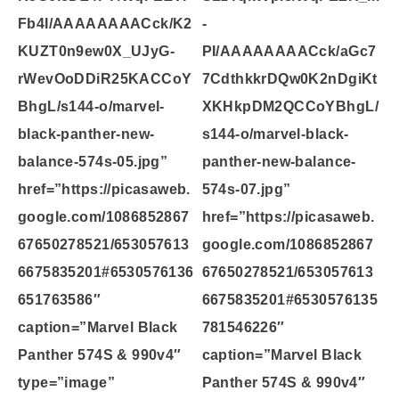
Fb4I/AAAAAAAACck/K2
-
KUZT0n9ew0X_UJyG-
PI/AAAAAAAACck/aGc7
rWevOoDDiR25KACCoY
7CdthkkrDQw0K2nDgiKt
BhgL/s144-o/marvel-
XKHkpDM2QCCoYBhgL/
black-panther-new-
s144-o/marvel-black-
balance-574s-05.jpg”
panther-new-balance-
href=”https://picasaweb.
574s-07.jpg”
google.com/1086852867
href=”https://picasaweb.
67650278521/653057613
google.com/1086852867
6675835201#6530576136
67650278521/653057613
651763586″
6675835201#6530576135
caption=”Marvel Black
781546226″
Panther 574S & 990v4″
caption=”Marvel Black
type=”image”
Panther 574S & 990v4″