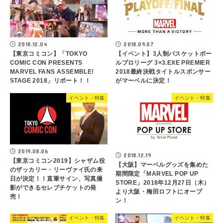
2018.12.04
2018.09.07
【東京コミコン】「TOKYO
【イベント】3人制バスケットボー
COMIC CON PRESENTS
ルプロリーグ 3×3.EXE PREMIER
MARVEL FANS ASSEMBLE!
2018最終決戦タイトルスポンサー
STAGE 2018」リポート！！
がマーベルに決定！
イベント・特集
イベント・特集
2019.08.06
2018.12.19
【東京コミコン2019】シャザム役
【大阪】マーベルグッズを集めた
のザッカリー・リーヴァイ氏の来
期間限定「MARVEL POP UP
日が決定！！直筆サイン、写真撮
STORE」2018年12月27日（木）
影ができるセレブチケットの発
より大阪・梅田ロフトにオープ
売！
ン！
イベント・特集
イベント・特集