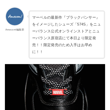
マーベルの最新作『ブラックパンサー』
をイメージしたシューズ「574S」をニュ
Amecom!編集部
ーバランス公式オンラインストアとニュ
ーバランス原宿店にて本日より限定発
売！！限定発売のため入手はお早め
に！！