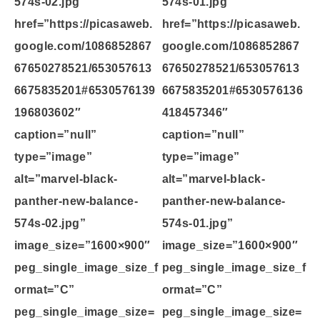
574s-02.jpg”
574s-01.jpg”
href=”https://picasaweb.
href=”https://picasaweb.
google.com/1086852867
google.com/1086852867
67650278521/653057613
67650278521/653057613
6675835201#6530576139
6675835201#6530576136
196803602″
418457346″
caption=”null”
caption=”null”
type=”image”
type=”image”
alt=”marvel-black-
alt=”marvel-black-
panther-new-balance-
panther-new-balance-
574s-02.jpg”
574s-01.jpg”
image_size=”1600×900″
image_size=”1600×900″
peg_single_image_size_f
peg_single_image_size_f
ormat=”C”
ormat=”C”
peg_single_image_size=
peg_single_image_size=