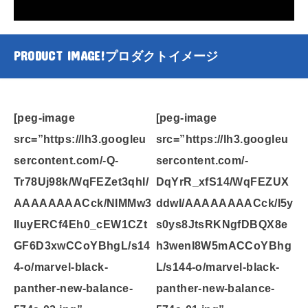
PRODUCT IMAGE!
プロダクトイメージ
[peg-image
[peg-image
src=”https://lh3.googleu
src=”https://lh3.googleu
sercontent.com/-Q-
sercontent.com/-
Tr78Uj98k/WqFEZet3qhI/
DqYrR_xfS14/WqFEZUX
AAAAAAAACck/NIMMw3
ddwI/AAAAAAAACck/I5y
IluyERCf4Eh0_cEW1CZt
s0ys8JtsRKNgfDBQX8e
GF6D3xwCCoYBhgL/s14
h3wenI8W5mACCoYBhg
4-o/marvel-black-
L/s144-o/marvel-black-
panther-new-balance-
panther-new-balance-