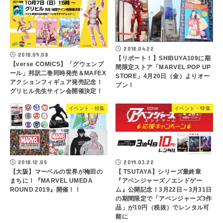
2018.04.22
2018.09.08
【リポート！】SHIBUYA109に期
【verse COMICS】「グウェンプ
間限定ストア「MARVEL POP UP
ール」邦訳二巻同時発売＆MAFEX
STORE」4月20日（金）よりオー
アクションフィギュア発売記念！
プン！
グリヒル先生サイン会開催決定！
イベント・特集
イベント・特集
2018.12.05
2019.03.22
【大阪】マーベルの世界が梅田の
【 TSUTAYA】シリーズ最終章
まちに！『MARVEL UMEDA
『アベンジャーズ／エンドゲー
ROUND 2019』開催！！
ム』公開記念！3月22日～3月31日
の期間限定で「アベンジャーズ3作
品」が10円（税抜）でレンタル可
能に