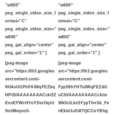
”w800″
”w800″
peg_single_video_size_f
peg_single_video_size_f
ormat=”C”
ormat=”C”
peg_single_video_size=”
peg_single_video_size=”
w800″
w800″
peg_gal_align=”center”
peg_gal_align=”center”
peg_gal_order=”1″ ]
peg_gal_order=”1″ ]
[peg-image
[peg-image
src=”https://lh3.googleu
src=”https://lh3.googleu
sercontent.com/-
sercontent.com/-
fHIAvUUPhFA/WqFEZbq
Fyp59hYHTsI/WqFEZdG
HPOI/AAAAAAAACck/2Z
uC0I/AAAAAAAACck/m
EnxEFWcHYoYDsrOqrU
Wk5cILkx5YypThnSk_Fe
5tcIMxqvo5-
nEkbi1uSi8TQCCoYBhg