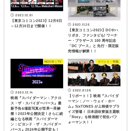
2023.12.01
【東京コミコン2023】12月8日
2023.11.30
～12月10日まで開催！！
【東京コミコン2023】DCやハ
リポタ、ファンタビも! ワーナ
ー・ブラザース 100 周年記念
「DC ブース」と 先行・限定販
売情報が解禁！！
MOVIE | TV
イベント・特集
2022.01.08
2022.12.14
【リポート！】映画『スパイダ
映画『スパイダーマン：アクロ
ーマン：ノー・ウェイ・ホー
ス・ザ・スパイダーバース』最
ム』SixTONES が上映後サプラ
新予告&場面写真が世界一斉解
イズ登場！ 日本語吹替版主題歌
禁！2023年公開決定！さらに続
「Rosy」を映画館で初生パフ
編となる映画『スパイダーマ
ォーマンス！！
ン：ビヨンド・ザ・スパイダー
バース』2024年公開予定も！