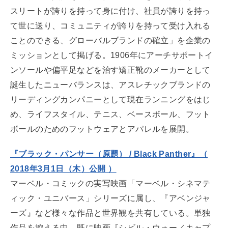
スリートが誇りを持って身に付け、社員が誇りを持っ
て世に送り、コミュニティが誇りを持って受け入れる
ことのできる、グローバルブランドの確立」を企業の
ミッションとして掲げる。1906年にアーチサポートイ
ンソールや偏平足などを治す矯正靴のメーカーとして
誕生したニューバランスは、アスレチックブランドの
リーディングカンパニーとして現在ランニングをはじ
め、ライフスタイル、テニス、ベースボール、フット
ボールのためのフットウェアとアパレルを展開。
『ブラック・パンサー（原題） / Black Panther』（
2018年3月1日（木）公開 ）
マーベル・コミックの実写映画「マーベル・シネマテ
ィック・ユニバース」シリーズに属し、『アベンジャ
ーズ』など様々な作品と世界観を共有している。単独
作品を控える中、既に映画『シビル・ウォー／キャプ