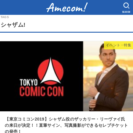
SEARCH
シャザム!
イベント・特集
【東京コミコン2019】シャザム役のザッカリー・リーヴァイ氏
の来日が決定！！直筆サイン、写真撮影ができるセレブチケット
の発売！