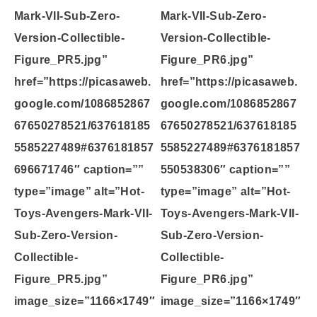
Mark-VII-Sub-Zero-
Mark-VII-Sub-Zero-
Version-Collectible-
Version-Collectible-
Figure_PR5.jpg”
Figure_PR6.jpg”
href=”https://picasaweb.
href=”https://picasaweb.
google.com/1086852867
google.com/1086852867
67650278521/637618185
67650278521/637618185
5585227489#6376181857
5585227489#6376181857
696671746″ caption=””
550538306″ caption=””
type=”image” alt=”Hot-
type=”image” alt=”Hot-
Toys-Avengers-Mark-VII-
Toys-Avengers-Mark-VII-
Sub-Zero-Version-
Sub-Zero-Version-
Collectible-
Collectible-
Figure_PR5.jpg”
Figure_PR6.jpg”
image_size=”1166×1749″
image_size=”1166×1749″