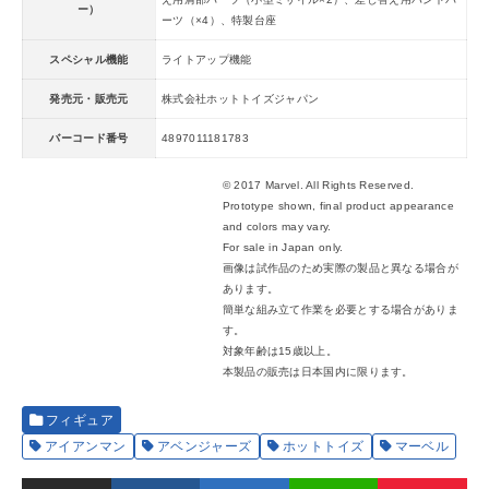
ー）
ーツ（×4）、特製台座
スペシャル機能
ライトアップ機能
発売元・販売元
株式会社ホットトイズジャパン
バーコード番号
4897011181783
© 2017 Marvel. All Rights Reserved.
Prototype shown, final product appearance
and colors may vary.
For sale in Japan only.
画像は試作品のため実際の製品と異なる場合が
あります。
簡単な組み立て作業を必要とする場合がありま
す。
対象年齢は15歳以上。
本製品の販売は日本国内に限ります。
フィギュア
アイアンマン
アベンジャーズ
ホットトイズ
マーベル