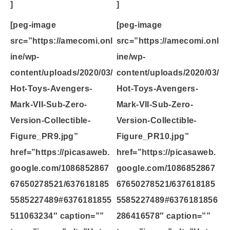
]
]
[peg-image
[peg-image
src=”https://amecomi.onl
src=”https://amecomi.onl
ine/wp-
ine/wp-
content/uploads/2020/03/
content/uploads/2020/03/
Hot-Toys-Avengers-
Hot-Toys-Avengers-
Mark-VII-Sub-Zero-
Mark-VII-Sub-Zero-
Version-Collectible-
Version-Collectible-
Figure_PR9.jpg”
Figure_PR10.jpg”
href=”https://picasaweb.
href=”https://picasaweb.
google.com/1086852867
google.com/1086852867
67650278521/637618185
67650278521/637618185
5585227489#6376181855
5585227489#6376181856
511063234″ caption=””
286416578″ caption=””