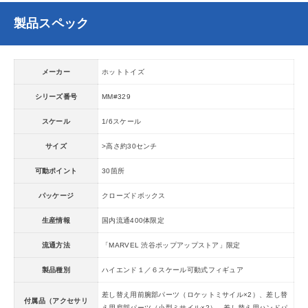
製品スペック
メーカー
ホットトイズ
シリーズ番号
MM#329
スケール
1/6スケール
サイズ
>高さ約30センチ
可動ポイント
30箇所
パッケージ
クローズドボックス
生産情報
国内流通400体限定
流通方法
「MARVEL 渋谷ポップアップストア」限定
製品種別
ハイエンド１／６スケール可動式フィギュア
差し替え用前腕部パーツ（ロケットミサイル×2）、差し替
付属品（アクセサリ
え用肩部パーツ（小型ミサイル×2）、差し替え用ハンドパ