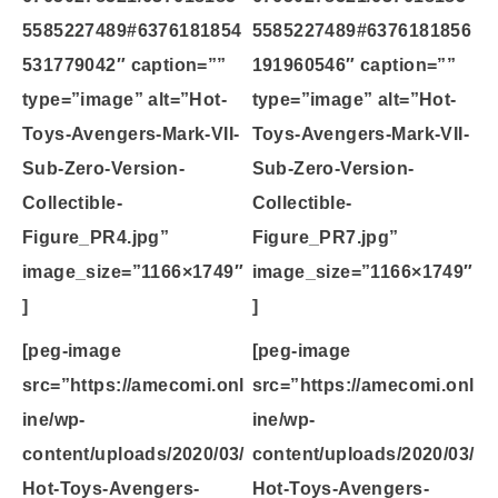
5585227489#6376181854
5585227489#6376181856
531779042″ caption=””
191960546″ caption=””
type=”image” alt=”Hot-
type=”image” alt=”Hot-
Toys-Avengers-Mark-VII-
Toys-Avengers-Mark-VII-
Sub-Zero-Version-
Sub-Zero-Version-
Collectible-
Collectible-
Figure_PR4.jpg”
Figure_PR7.jpg”
image_size=”1166×1749″
image_size=”1166×1749″
]
]
[peg-image
[peg-image
src=”https://amecomi.onl
src=”https://amecomi.onl
ine/wp-
ine/wp-
content/uploads/2020/03/
content/uploads/2020/03/
Hot-Toys-Avengers-
Hot-Toys-Avengers-