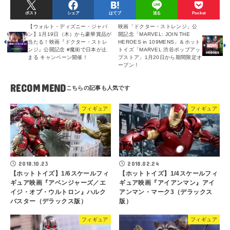
ポスト
シェア
はてブ
送る
Pocket
【ウォルト・ディズニー・ジャパ
映画「ドクター・ストレンジ」公
ン】1月19日（木）から豪華賞品が
開記念「MARVEL: JOIN THE
当たる！映画『ドクター・ストレ
HEROES in 109MENS」＆ホット
ンジ』公開記念 #魔術で日本が止
トイズ「MARVEL 渋谷ポップアッ
まる キャンペーン開催！
プストア」1月20日から期間限定オ
ープン！
RECOMMEND
フィギュア
フィギュア
2018.10.23
2018.02.24
【ホットトイズ】1/6スケールフィ
【ホットトイズ】1/4スケールフィ
ギュア映画『アベンジャーズ／エ
ギュア映画『アイアンマン』アイ
イジ・オブ・ウルトロン』ハルク
アンマン・マーク3（デラックス
バスター（デラックス版）
版）
フィギュア
フィギュア