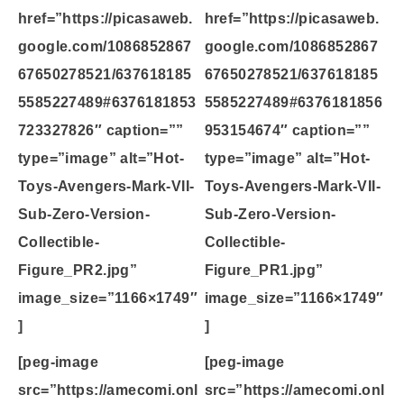
href=”https://picasaweb.
href=”https://picasaweb.
google.com/1086852867
google.com/1086852867
67650278521/637618185
67650278521/637618185
5585227489#6376181853
5585227489#6376181856
723327826″ caption=””
953154674″ caption=””
type=”image” alt=”Hot-
type=”image” alt=”Hot-
Toys-Avengers-Mark-VII-
Toys-Avengers-Mark-VII-
Sub-Zero-Version-
Sub-Zero-Version-
Collectible-
Collectible-
Figure_PR2.jpg”
Figure_PR1.jpg”
image_size=”1166×1749″
image_size=”1166×1749″
]
]
[peg-image
[peg-image
src=”https://amecomi.onl
src=”https://amecomi.onl