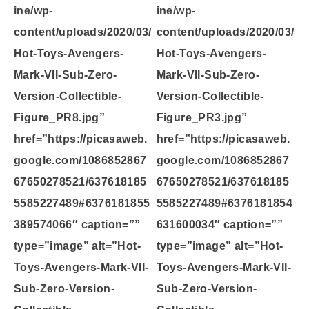
ine/wp-
ine/wp-
content/uploads/2020/03/
content/uploads/2020/03/
Hot-Toys-Avengers-
Hot-Toys-Avengers-
Mark-VII-Sub-Zero-
Mark-VII-Sub-Zero-
Version-Collectible-
Version-Collectible-
Figure_PR8.jpg”
Figure_PR3.jpg”
href=”https://picasaweb.
href=”https://picasaweb.
google.com/1086852867
google.com/1086852867
67650278521/637618185
67650278521/637618185
5585227489#6376181855
5585227489#6376181854
389574066″ caption=””
631600034″ caption=””
type=”image” alt=”Hot-
type=”image” alt=”Hot-
Toys-Avengers-Mark-VII-
Toys-Avengers-Mark-VII-
Sub-Zero-Version-
Sub-Zero-Version-