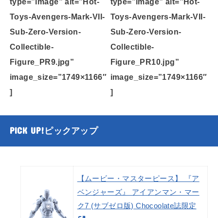
type=”image” alt=”Hot-
type=”image” alt=”Hot-
Toys-Avengers-Mark-VII-
Toys-Avengers-Mark-VII-
Sub-Zero-Version-
Sub-Zero-Version-
Collectible-
Collectible-
Figure_PR9.jpg”
Figure_PR10.jpg”
image_size=”1749×1166″
image_size=”1749×1166″
]
]
PICK UP!
ピックアップ
【ムービー・マスターピース】 『ア
ベンジャーズ』 アイアンマン・マー
ク7 (サブゼロ版) Chocoolate誌限定